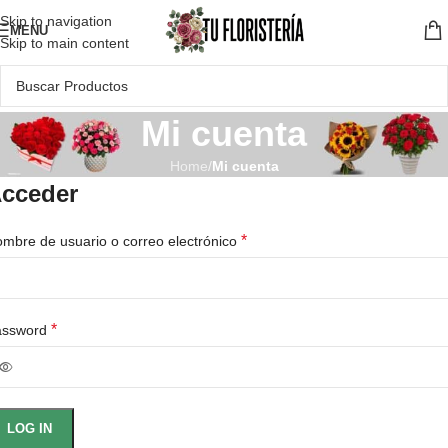
Skip to navigation
MENU
Skip to main content
Mi cuenta
Home
/
Mi cuenta
cceder
*
mbre de usuario o correo electrónico
*
assword
LOG IN