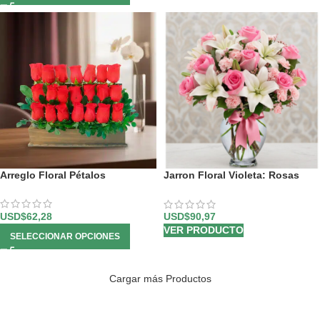
Arreglo Floral Pétalos
Jarron Floral Violeta: Rosas
Rosadas y Lirios Frescos en
Cristal ✨
USD$
62,28
USD$
90,97
VER PRODUCTO
SELECCIONAR OPCIONES
Cargar más Productos