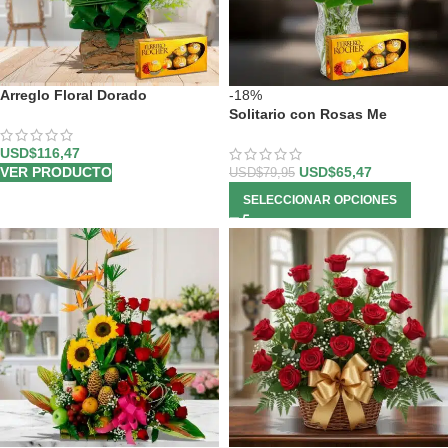
Arreglo Floral Dorado
-18%
Solitario con Rosas Me
Enamoras
USD$
116,47
VER PRODUCTO
USD$
65,47
USD$
79,95
SELECCIONAR OPCIONES