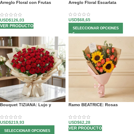
Arreglo Floral con Frutas
Arreglo Floral Escarlata
Especial
USD$
68,65
USD$
126,03
VER PRODUCTO
SELECCIONAR OPCIONES
Bouquet TIZIANA: Lujo y
Ramo BEATRICE: Rosas
Pasión en 80 Rosas Premium 🌹
Salmón y Girasoles para
Expresar tus Sentimientos 💌
USD$
219,93
USD$
62,28
VER PRODUCTO
SELECCIONAR OPCIONES