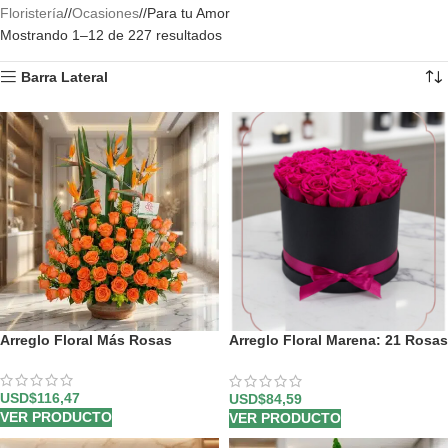
Floristería
/
Ocasiones
/
Para tu Amor
Mostrando 1–12 de 227 resultados
Barra Lateral
Arreglo Floral Más Rosas
Arreglo Floral Marena: 21 Rosas
Fucsia Vibrantes y Frescas ⚜️
USD$
116,47
USD$
84,59
VER PRODUCTO
VER PRODUCTO