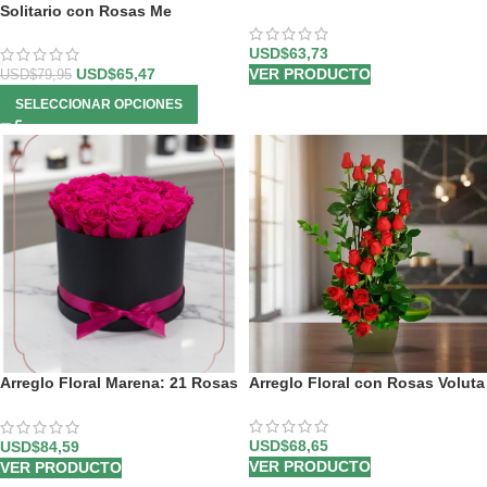
Solitario con Rosas Me
Enamoras
USD$
63,73
VER PRODUCTO
USD$
65,47
USD$
79,95
SELECCIONAR OPCIONES
Arreglo Floral Marena: 21 Rosas
Arreglo Floral con Rosas Voluta
Fucsia Vibrantes y Frescas ⚜️
USD$
68,65
USD$
84,59
VER PRODUCTO
VER PRODUCTO