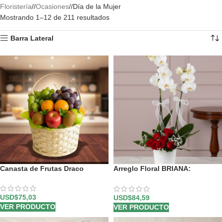
Floristería
/
Ocasiones
/
Día de la Mujer
Mostrando 1–12 de 211 resultados
Barra Lateral
Canasta de Frutas Draco
Arreglo Floral BRIANA:
Orquídea y Rosas Rojas para
Enamorar 🌹
USD$
75,03
USD$
84,59
VER PRODUCTO
VER PRODUCTO