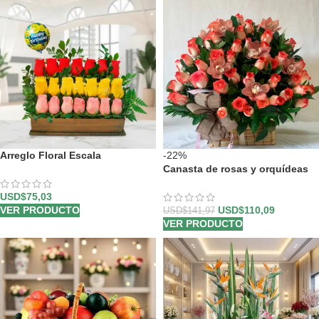
Arreglo Floral Escala
-22%
Canasta de rosas y orquídeas
USD$
75,03
VER PRODUCTO
USD$
110,09
USD$
141,97
VER PRODUCTO