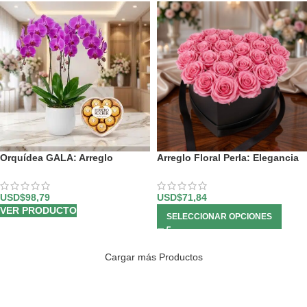
Orquídea GALA: Arreglo
Arreglo Floral Perla: Elegancia
Premium con Chocolates de
en Caja Corazón con Rosas 💝
Corazón ✨
USD$
98,79
USD$
71,84
VER PRODUCTO
SELECCIONAR OPCIONES
Cargar más Productos