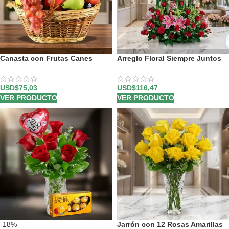
Canasta con Frutas Canes
Arreglo Floral Siempre Juntos
USD$
75,03
USD$
116,47
VER PRODUCTO
VER PRODUCTO
-18%
Jarrón con 12 Rosas Amarillas