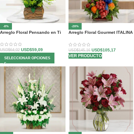
-8%
-28%
Arreglo Floral Pensando en Ti
Arreglo Floral Gourmet ITALINA
con Vino y Frutas Exóticas 🍷
USD$
59,09
USD$
105,17
USD$
64,02
USD$
145,16
VER PRODUCTO
SELECCIONAR OPCIONES