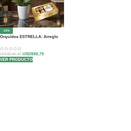
-33%
Orquídea ESTRELLA: Arreglo
de Doble Vara con Chocolates
✨
USD$
98,79
USD$
146,90
VER PRODUCTO