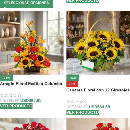
VER PRODUCTO
SELECCIONAR OPCIONES
-28%
-41%
Arreglo Floral Exótico Columba
HOT
Canasta Floral con 12 Girasoles
USD$
68,65
USD$
95,89
VER PRODUCTO
USD$
84,59
USD$
143,71
VER PRODUCTO