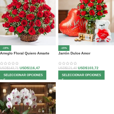
-19%
-15%
Arreglo Floral Quiero Amarte
Jarrón Dulce Amor
USD$
116,47
USD$
103,72
USD$
143,71
USD$
121,40
SELECCIONAR OPCIONES
SELECCIONAR OPCIONES