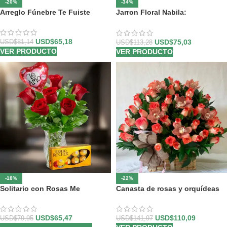
-20%
-34%
Arreglo Fúnebre Te Fuiste
Jarron Floral Nabila:
Majestuoso Ramo de 24 Rosas
y Lirios Rosados ⚜️
USD$
65,18
USD$
75,03
USD$
81,14
USD$
113,28
VER PRODUCTO
VER PRODUCTO
-18%
-22%
Solitario con Rosas Me
Canasta de rosas y orquídeas
Enamoras
USD$
110,09
USD$
65,47
USD$
141,97
USD$
79,95