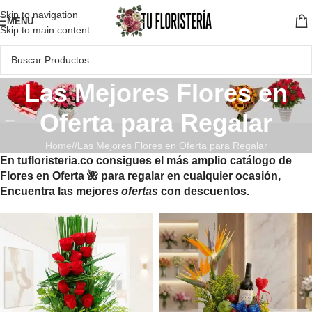
Skip to navigation
MENU
Skip to main content
Las Mejores Flores en
Oferta para Regalar
Home
/
Las Mejores Flores en Oferta para Regalar
En tufloristeria.co consigues el más amplio catálogo de
Flores en Oferta 🌺 para regalar en cualquier ocasión,
Encuentra las mejores
ofertas
con descuentos.