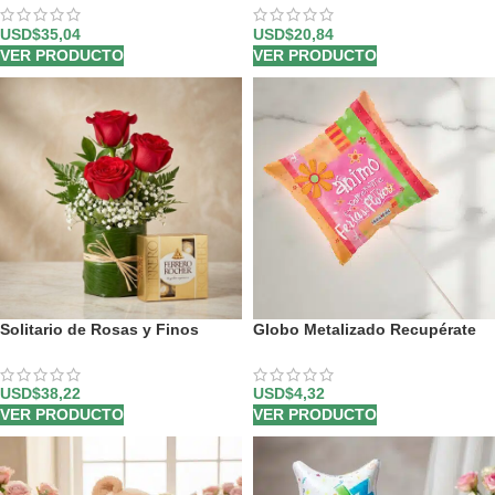
USD$
35,04
USD$
20,84
VER PRODUCTO
VER PRODUCTO
Solitario de Rosas y Finos
Globo Metalizado Recupérate
Bombones MADONNA 🌹
Pronto
USD$
38,22
USD$
4,32
VER PRODUCTO
VER PRODUCTO