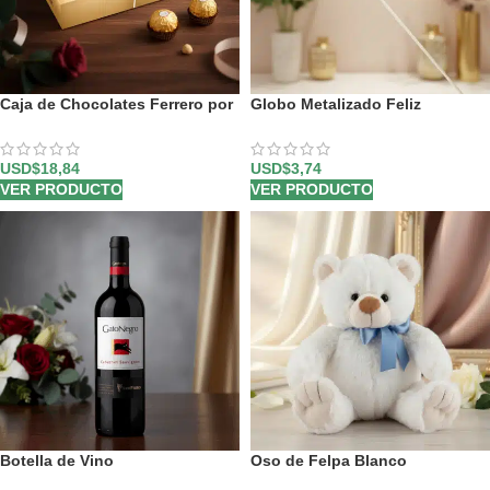
Caja de Chocolates Ferrero por
Globo Metalizado Feliz
8 Unidades
Cumpleaños
USD$
18,84
USD$
3,74
VER PRODUCTO
VER PRODUCTO
Botella de Vino
Oso de Felpa Blanco