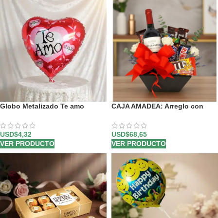
Globo Metalizado Te amo
CAJA AMADEA: Arreglo con
Vino y Chocolates para
Sorprender ⚜️
USD$
4,32
USD$
68,65
VER PRODUCTO
VER PRODUCTO