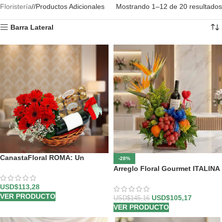
Floristería
/
Productos Adicionales
Mostrando 1–12 de 20 resultados
Barra Lateral
CanastaFloral ROMA: Un
-28%
Regalo Inolvidable con Vino y
Arreglo Floral Gourmet ITALINA
Chocolates. 🎁
con Vino y Frutas Exóticas 🍷
USD$
113,28
VER PRODUCTO
USD$
105,17
USD$
145,16
VER PRODUCTO