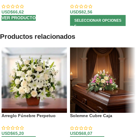
USD$
66,62
USD$
82,56
VER PRODUCTO
SELECCIONAR OPCIONES
Productos relacionados
Arreglo Fúnebre Perpetuo
Solemne Cubre Caja
Genoveva: Un Homenaje de
Flores Blancas 🤍
USD$
65,20
USD$
68,07