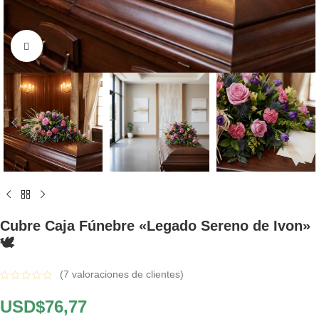
Click to enlarge
Cubre Caja Fúnebre «Legado Sereno de Ivon»
🕊️
(
7
valoraciones de clientes)
USD$
76,77