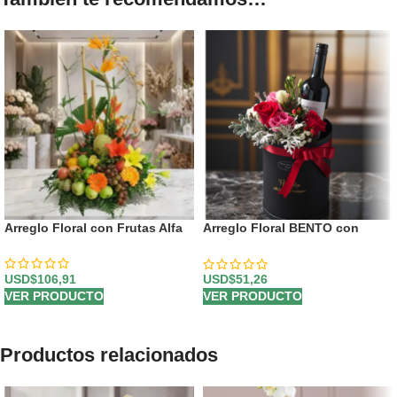
Arreglo Floral con Frutas Alfa
Arreglo Floral BENTO con
Rosas y Vino | Elegancia para
Regalar 🎁
USD$
106,91
USD$
51,26
VER PRODUCTO
VER PRODUCTO
Productos relacionados