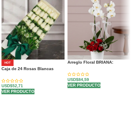
Arreglo Floral BRIANA:
HOT
Orquídea y Rosas Rojas para
Caja de 24 Rosas Blancas
Enamorar 🌹
USD$
84,59
VER PRODUCTO
USD$
52,71
VER PRODUCTO