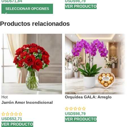
USD$
98,79
USD$
71,84
VER PRODUCTO
SELECCIONAR OPCIONES
Productos relacionados
Hot
Orquídea GALA: Arreglo
Jarrón Amor Incondicional
Premium con Chocolates de
Corazón ✨
USD$
98,79
USD$
52,71
VER PRODUCTO
VER PRODUCTO