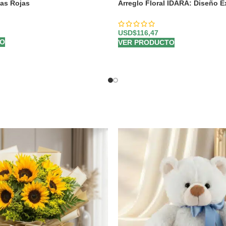
sas Rojas
Arreglo Floral IDARA: Diseño E
Rosas y Flores Exóticas ⚜️
USD$
116,47
TO
VER PRODUCTO