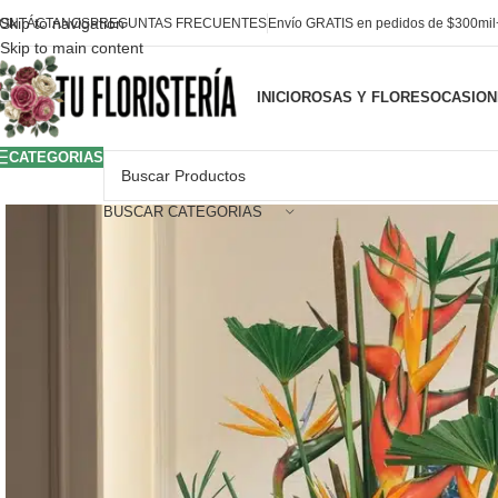
Skip to navigation
ONTÁCTANOS
PREGUNTAS FRECUENTES
Envío GRATIS en pedidos de $300mi
Skip to main content
INICIO
ROSAS Y FLORES
OCASION
CATEGORIAS
BUSCAR CATEGORIAS