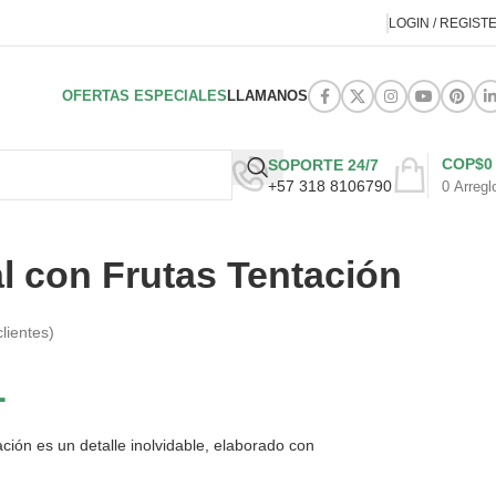
LOGIN / REGIST
OFERTAS ESPECIALES
LLAMANOS
COP$
0
SOPORTE 24/7
+57 318 8106790
0
Arregl
al con Frutas Tentación
lientes)
1
ación es un detalle inolvidable, elaborado con