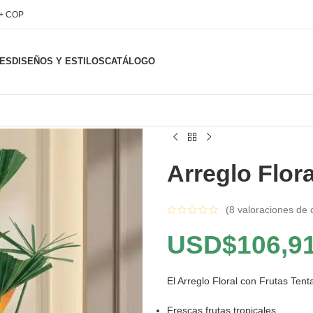
l+ COP
ES
DISEÑOS Y ESTILOS
CATÁLOGO
Arreglo Flor
(
8
valoraciones de c
USD$
106,9
El Arreglo Floral con Frutas Tent
Frescas frutas tropicales