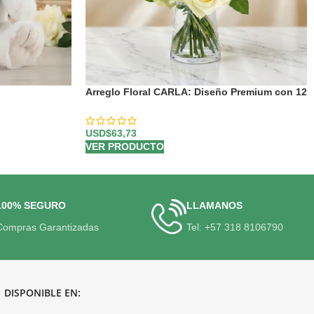
Arreglo Floral CARLA: Diseño Premium con 12
Rosas de Tallo Largo 🌹
USD$
63,73
VER PRODUCTO
100% SEGURO
LLAMANOS
Compras Garantizadas
Tel: +57 318 8106790
DISPONIBLE EN: