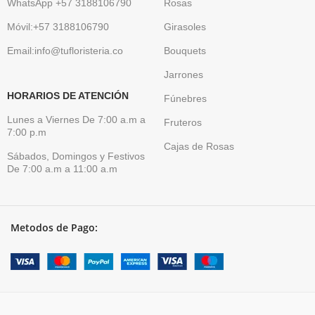
WhatsApp +57 3188106790
Rosas
Móvil:+57 3188106790
Girasoles
Email:info@tufloristeria.co
Bouquets
Jarrones
HORARIOS DE ATENCIÓN
Fúnebres
Lunes a Viernes De 7:00 a.m a
Fruteros
7:00 p.m
Cajas de Rosas
Sábados, Domingos y Festivos
De 7:00 a.m a 11:00 a.m
Metodos de Pago: