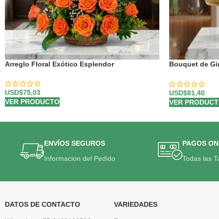
Arreglo Floral Exótico Esplendor
Bouquet de Gir
Radiantes y Fr
USD$
75,03
USD$
81,40
VER PRODUCTO
VER PRODUC
ENVÍOS SEGUROS
PAGOS ON
Informacion del Pedido
Todas las T
DATOS DE CONTACTO
VARIEDADES