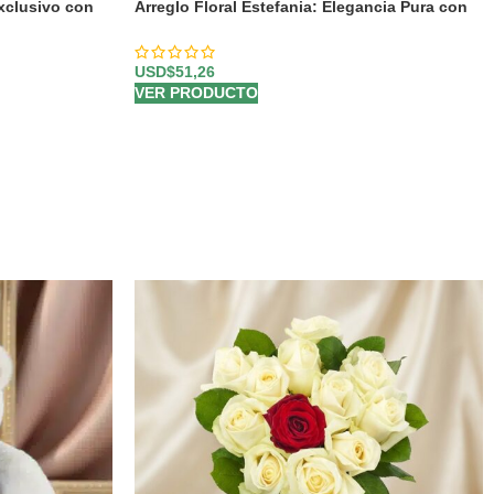
xclusivo con
Arreglo Floral Estefania: Elegancia Pura con
24 Rosas Blancas a Domicilio 🤍
USD$
51,26
VER PRODUCTO