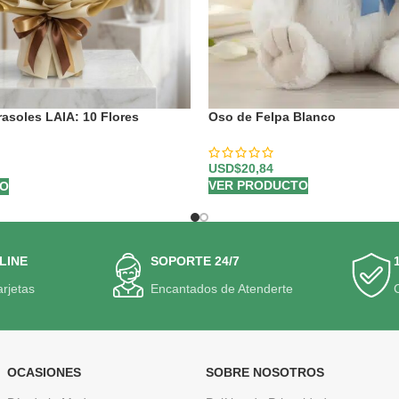
asoles LAIA: 10 Flores
Oso de Felpa Blanco
escas ⚜️
USD$
20,84
VER PRODUCTO
TO
LINE
SOPORTE 24/7
arjetas
Encantados de Atenderte
OCASIONES
SOBRE NOSOTROS