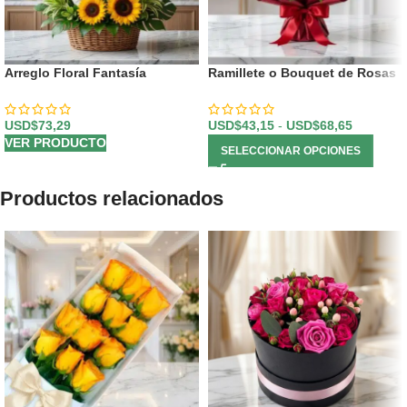
Arreglo Floral Fantasía
Ramillete o Bouquet de Rosas
USD$
73,29
USD$
43,15
-
USD$
68,65
VER PRODUCTO
SELECCIONAR OPCIONES
Productos relacionados