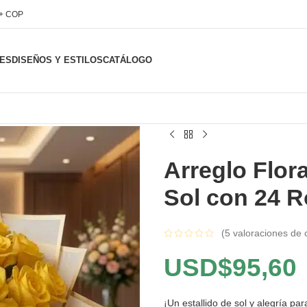
l+ COP
ES
DISEÑOS Y ESTILOS
CATÁLOGO
Arreglo Flora
Sol con 24 
(
5
valoraciones de c
USD$
95,60
¡Un estallido de sol y alegría pa