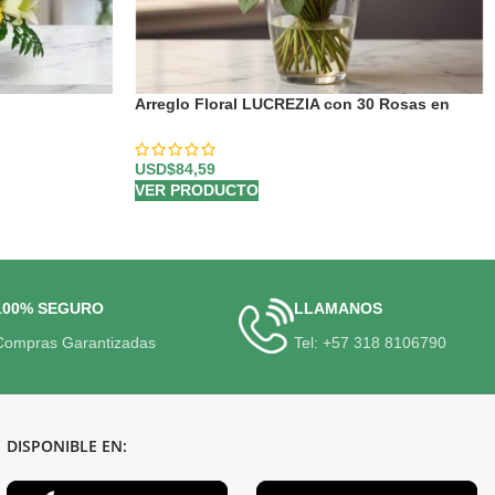
Arreglo Floral LUCREZIA con 30 Rosas en
Tonos Románticos 🌹
USD$
84,59
VER PRODUCTO
100% SEGURO
LLAMANOS
Compras Garantizadas
Tel: +57 318 8106790
DISPONIBLE EN: