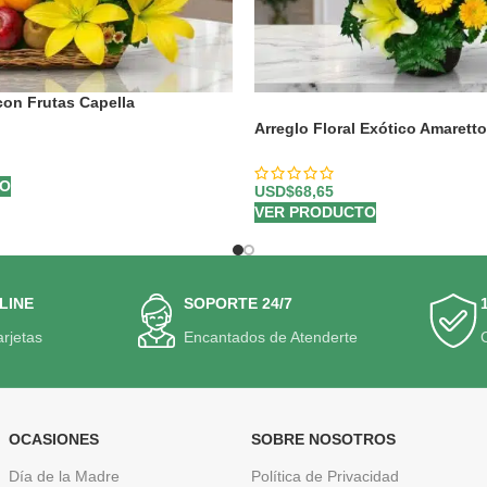
 con Frutas Capella
HOT
Arreglo Floral Exótico Amaretto
TO
USD$
68,65
VER PRODUCTO
LINE
SOPORTE 24/7
arjetas
Encantados de Atenderte
OCASIONES
SOBRE NOSOTROS
Día de la Madre
Política de Privacidad