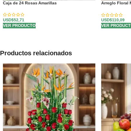
Caja de 24 Rosas Amarillas
Arreglo Flora
Multicolor 🌹
USD$
52,71
USD$
110,09
VER PRODUCTO
VER PRODUC
Productos relacionados