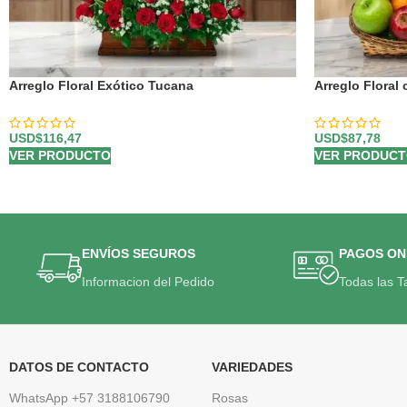
Arreglo Floral Exótico Tucana
Arreglo Floral
USD$
116,47
USD$
87,78
VER PRODUCTO
VER PRODUC
ENVÍOS SEGUROS
PAGOS ON
Informacion del Pedido
Todas las T
DATOS DE CONTACTO
VARIEDADES
WhatsApp +57 3188106790
Rosas