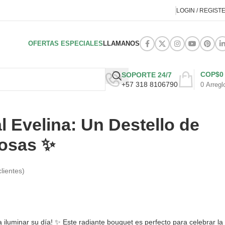
LOGIN / REGIST
OFERTAS ESPECIALES
LLAMANOS
COP$
0
SOPORTE 24/7
+57 318 8106790
0
Arregl
l Evelina: Un Destello de
Rosas ✨
lientes)
ra iluminar su día! ✨ Este radiante bouquet es perfecto para celebrar la