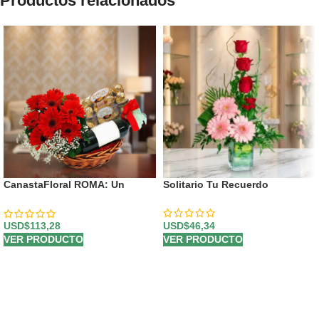
Productos relacionados
CanastaFloral ROMA: Un
Solitario Tu Recuerdo
Regalo Inolvidable con Vino y
Chocolates. 🎁
USD$
46,34
USD$
113,28
VER PRODUCTO
VER PRODUCTO