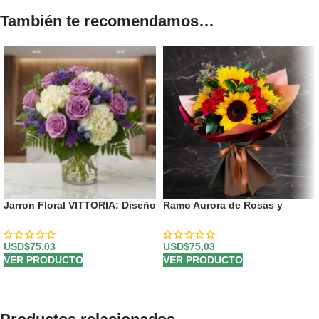
También te recomendamos…
Jarron Floral VITTORIA: Diseño
Ramo Aurora de Rosas y
Exclusivo con Rosas Lilas y
Girasoles | Ilumina el Día con
Hortensias ⚜️
Amor 💖
USD$
75,03
USD$
75,03
VER PRODUCTO
VER PRODUCTO