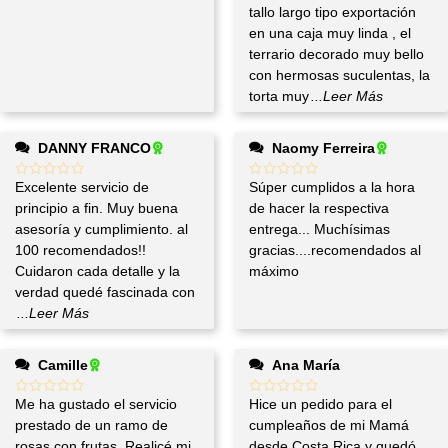
tallo largo tipo exportación
en una caja muy linda , el
terrario decorado muy bello
con hermosas suculentas, la
torta muy
...Leer Más
DANNY FRANCO
Naomy Ferreira
Excelente servicio de
Súper cumplidos a la hora
principio a fin. Muy buena
de hacer la respectiva
asesoría y cumplimiento. al
entrega... Muchísimas
100 recomendados!!
gracias....recomendados al
Cuidaron cada detalle y la
máximo
verdad quedé fascinada con
...Leer Más
Camille
Ana María
Me ha gustado el servicio
Hice un pedido para el
prestado de un ramo de
cumpleaños de mi Mamá
rosas con frutas. Realicé mi
desde Costa Rica y quedó