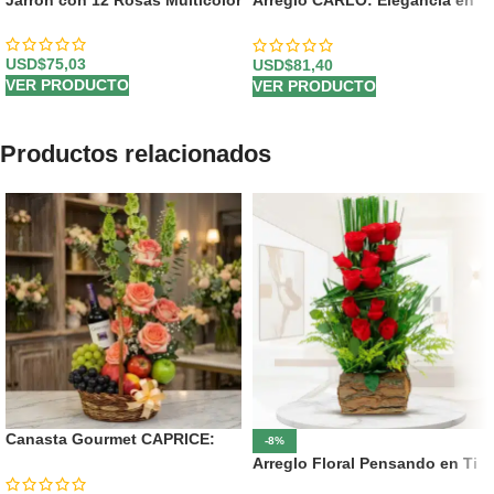
Jarrón con 12 Rosas Multicolor
Arreglo CARLO: Elegancia en
Rosas con Vino y Chocolates
🍷
USD$
75,03
USD$
81,40
VER PRODUCTO
VER PRODUCTO
Productos relacionados
Canasta Gourmet CAPRICE:
-8%
Rosas Frescas, Frutas y Vino
Arreglo Floral Pensando en Ti
⚜️