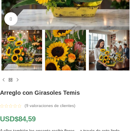
Click to enlarge
Arreglo con Girasoles Temis
(
9
valoraciones de clientes)
USD$
84,59
A ellos también les encanta recibir flores… a través de este lindo