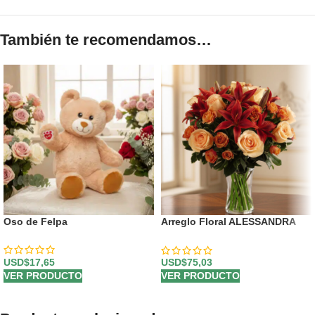
También te recomendamos…
Oso de Felpa
Arreglo Floral ALESSANDRA
con Rosas Naranjas y Lirios
Frescos 🧡
USD$
17,65
USD$
75,03
VER PRODUCTO
VER PRODUCTO