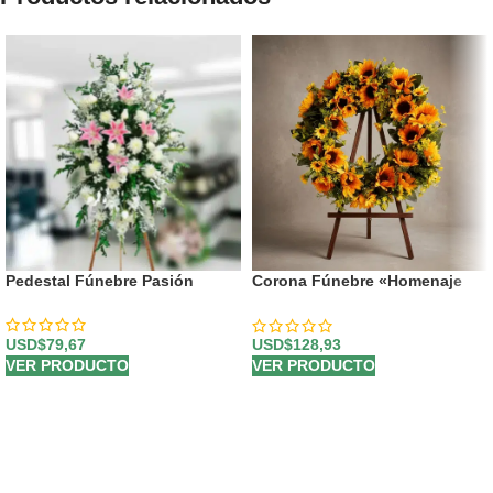
Pedestal Fúnebre Pasión
Corona Fúnebre «Homenaje
Perpetuo Abraham» para un
Último Adiós 🕊️
USD$
79,67
USD$
128,93
VER PRODUCTO
VER PRODUCTO