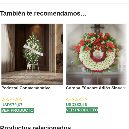
También te recomendamos…
Pedestal Conmemorativo
Corona Fúnebre Adiós Sincero
Legado de Marcos 🕊️
USD$
82,56
USD$
79,67
VER PRODUCTO
VER PRODUCTO
Productos relacionados