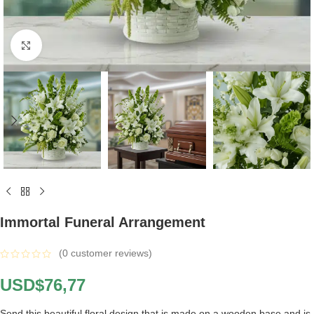
Click to enlarge
Immortal Funeral Arrangement
(
0
customer reviews)
USD$
76,77
Send this beautiful floral design that is made on a wooden base and is