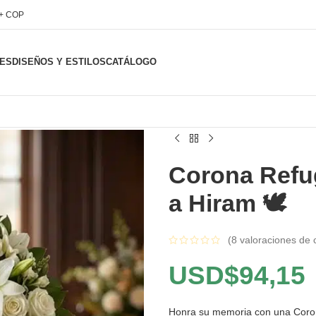
l+ COP
ES
DISEÑOS Y ESTILOS
CATÁLOGO
Corona Refug
a Hiram 🕊️
(
8
valoraciones de c
USD$
94,15
Honra su memoria con una Coron