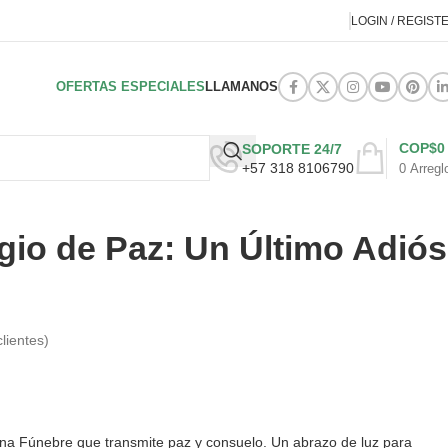
LOGIN / REGIST
OFERTAS ESPECIALES
LLAMANOS
COP$
0
SOPORTE 24/7
+57 318 8106790
0
Arregl
io de Paz: Un Último Adiós
lientes)
a Fúnebre que transmite paz y consuelo. Un abrazo de luz para