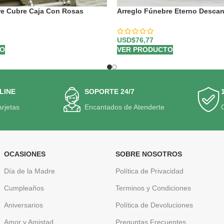
re Cubre Caja Con Rosas
Arreglo Fúnebre Eterno Desca
os
USD$
76,77
VER PRODUCTO
TO
LINE
SOPORTE 24/7
arjetas
Encantados de Atenderte
OCASIONES
SOBRE NOSOTROS
Día de la Madre
Política de Privacidad
Cumpleaños
Terminos y Condiciones
Aniversarios
Política de Devoluciones
Amor y Amistad
Preguntas Frecuentes