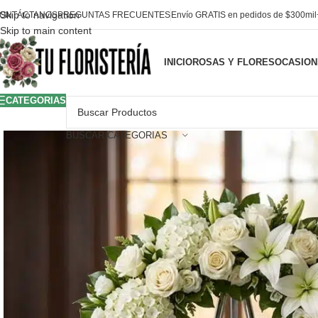
Skip to navigation
ONTÁCTANOS
PREGUNTAS FRECUENTES
Envío GRATIS en pedidos de $300mi
Skip to main content
INICIO
ROSAS Y FLORES
OCASION
CATEGORIAS
BUSCAR CATEGORIAS