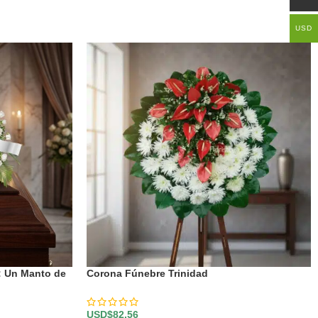
USD
: Un Manto de
Corona Fúnebre Trinidad
USD$
82,56