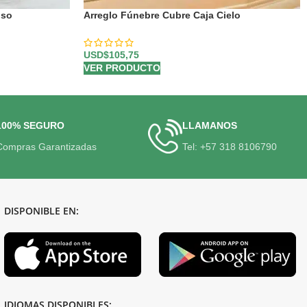
nso
Arreglo Fúnebre Cubre Caja Cielo
USD$
105,75
VER PRODUCTO
100% SEGURO
LLAMANOS
Compras Garantizadas
Tel: +57 318 8106790
DISPONIBLE EN:
IDIOMAS DISPONIBLES: