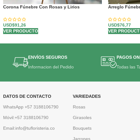
Corona Fúnebre Con Rosas y Lirios
Arreglo Fúneb
Blancas y Liri
USD$
91,26
USD$
76,77
VER PRODUCTO
VER PRODUC
ENVÍOS SEGUROS
PAGOS ON
Informacion del Pedido
Todas las T
DATOS DE CONTACTO
VARIEDADES
WhatsApp +57 3188106790
Rosas
Móvil:+57 3188106790
Girasoles
Email:info@tufloristeria.co
Bouquets
Jarrones