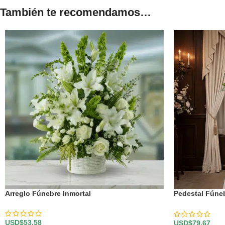
También te recomendamos…
Arreglo Fúnebre Inmortal
Pedestal Fúne
Marcelo 🕊️
USD$
53,58
USD$
79,67