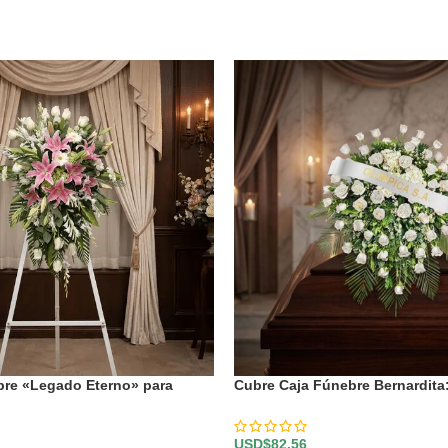
bre «Legado Eterno» para
Cubre Caja Fúnebre Bernardita
Paz y Amor 🕊️
USD$
82,56