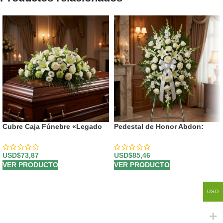
Cubre Caja Fúnebre «Legado
Pedestal de Honor Abdon:
Eterno de Tomás» 🕊️
Tributo Eterno Personalizado
⚜️
USD$
73,87
USD$
85,46
VER PRODUCTO
VER PRODUCTO
USD