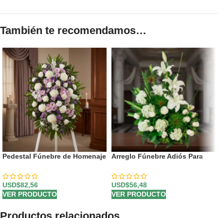
También te recomendamos…
Pedestal Fúnebre de Homenaje
Arreglo Fúnebre Adiós Para
para Patricio: Un Recuerdo
Siempre
Solemne 🕊️
USD$
82,56
USD$
56,48
VER PRODUCTO
VER PRODUCTO
Productos relacionados