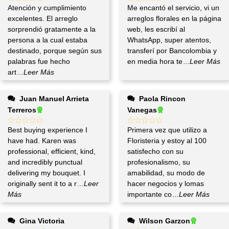
Atención y cumplimiento
Me encantó el servicio, vi un
excelentes. El arreglo
arreglos florales en la página
sorprendió gratamente a la
web, les escribí al
persona a la cual estaba
WhatsApp, super atentos,
destinado, porque según sus
transferí por Bancolombia y
palabras fue hecho
en media hora te
...Leer Más
art
...Leer Más
Juan Manuel Arrieta
Paola Rincon
Terreros
Vanegas
Best buying experience I
Primera vez que utilizo a
have had. Karen was
Floristeria y estoy al 100
professional, efficient, kind,
satisfecho con su
and incredibly punctual
profesionalismo, su
delivering my bouquet. I
amabilidad, su modo de
originally sent it to a r
...Leer
hacer negocios y lomas
Más
importante co
...Leer Más
Gina Victoria
Wilson Garzon