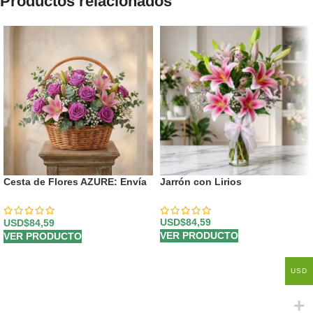
Productos relacionados
Cesta de Flores AZURE: Envía
Jarrón con Lirios
Rosas y Lirios Primaverales a
Domicilio 💐
USD$
84,59
USD$
84,59
VER PRODUCTO
VER PRODUCTO
USD