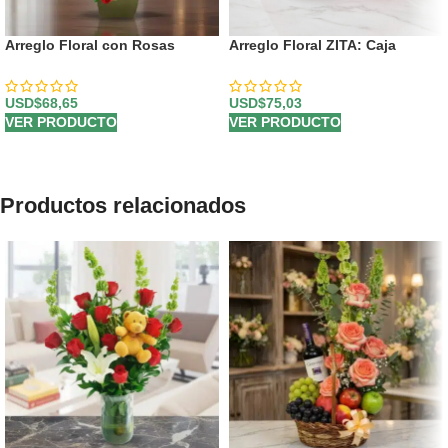
Arreglo Floral con Rosas
Arreglo Floral ZITA: Caja
Voluta
Corazón con Rosas y Flores
Mixtas 💝
USD$
68,65
USD$
75,03
VER PRODUCTO
VER PRODUCTO
Productos relacionados