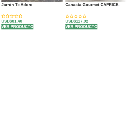
Jarrón Te Adoro
Canasta Gourmet CAPRICE:
Rosas Frescas, Frutas y Vino
⚜️
USD$
81,40
USD$
117,92
VER PRODUCTO
VER PRODUCTO