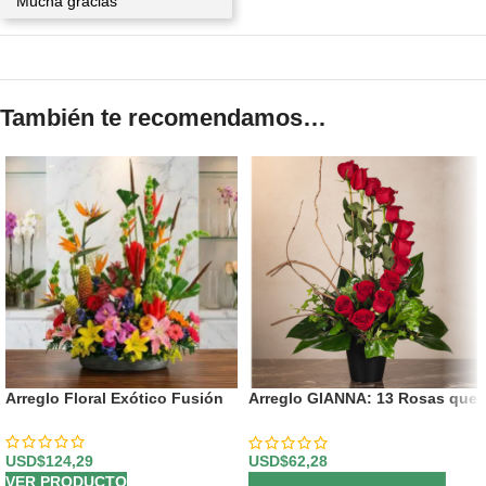
Mucha gracias
También te recomendamos…
Arreglo Floral Exótico Fusión
Arreglo GIANNA: 13 Rosas que
Simbolizan Amor y Pasión 🌹
USD$
124,29
USD$
62,28
VER PRODUCTO