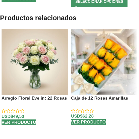
SELECCIONAR OPCIONES
Productos relacionados
Arreglo Floral Evelin: 22 Rosas
Caja de 12 Rosas Amarillas
en Tonos Blancos y Rosados
🌿
USD$
62,28
USD$
49,53
VER PRODUCTO
VER PRODUCTO