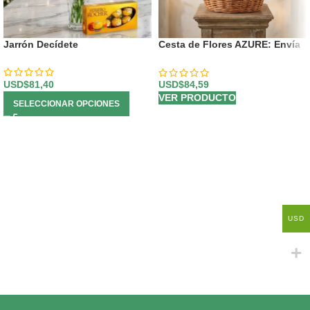
Jarrón Decídete
Cesta de Flores AZURE: Envía
Rosas y Lirios Primaverales a
Domicilio 💐
USD$
81,40
USD$
84,59
VER PRODUCTO
SELECCIONAR OPCIONES
USD