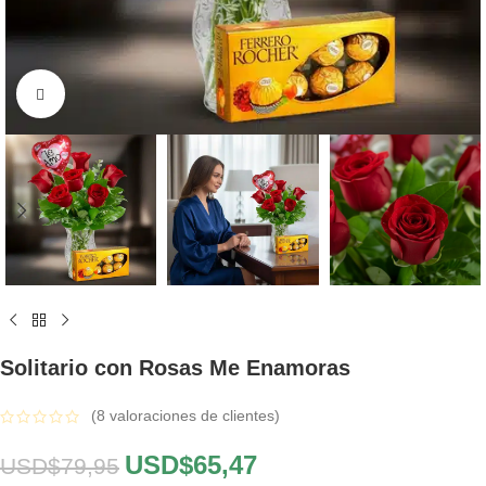
Click to enlarge
Solitario con Rosas Me Enamoras
(
8
valoraciones de clientes)
USD$
65,47
USD$
79,95