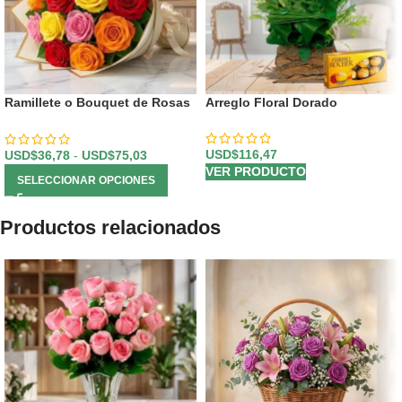
Ramillete o Bouquet de Rosas
Arreglo Floral Dorado
Multicolor
USD$
116,47
USD$
36,78
-
USD$
75,03
VER PRODUCTO
SELECCIONAR OPCIONES
Productos relacionados