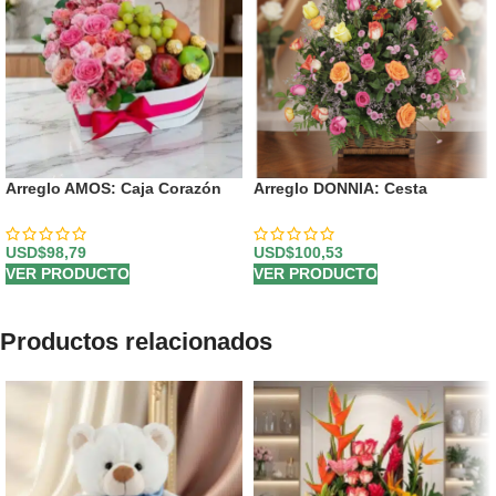
Arreglo AMOS: Caja Corazón
Arreglo DONNIA: Cesta
de Rosas con Frutas y Ferrero
Elegante con 34 Rosas para
💝
Sorprender 🌹
USD$
98,79
USD$
100,53
VER PRODUCTO
VER PRODUCTO
Productos relacionados