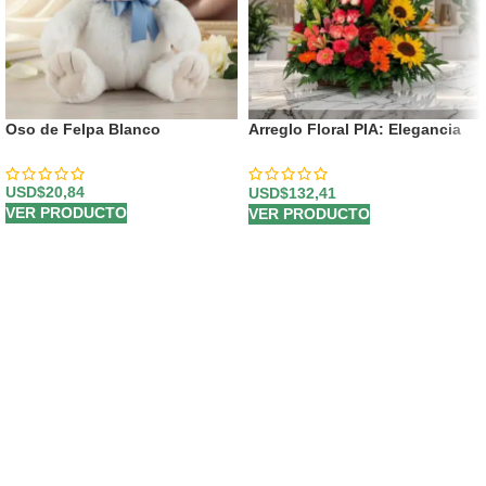
Oso de Felpa Blanco
Arreglo Floral PIA: Elegancia
Exótica con Rosas y Flores
Selectas ⚜️
USD$
20,84
USD$
132,41
VER PRODUCTO
VER PRODUCTO