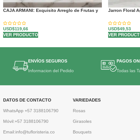
CAJA ARMANI: Exquisito Arreglo de Frutas y
Jarron Floral 
Rosas Rojas en Corazón 🌹
para Enviar Ho
USD$
119,66
USD$
49,53
VER PRODUCTO
VER PRODUC
ENVÍOS SEGUROS
PAGOS ON
Informacion del Pedido
Todas las T
DATOS DE CONTACTO
VARIEDADES
WhatsApp +57 3188106790
Rosas
Móvil:+57 3188106790
Girasoles
Email:info@tufloristeria.co
Bouquets