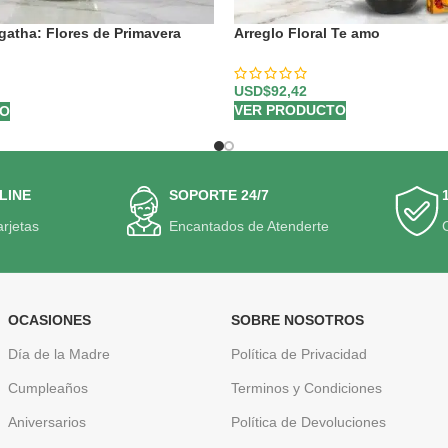
Agatha: Flores de Primavera
Arreglo Floral Te amo
y 🌷
USD$
92,42
VER PRODUCTO
TO
LINE
SOPORTE 24/7
arjetas
Encantados de Atenderte
OCASIONES
SOBRE NOSOTROS
Día de la Madre
Política de Privacidad
Cumpleaños
Terminos y Condiciones
Aniversarios
Política de Devoluciones