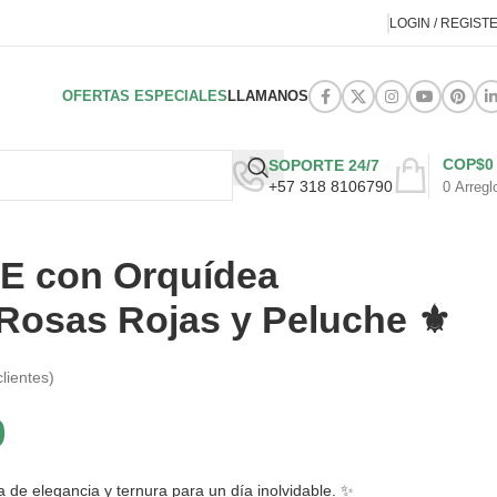
LOGIN / REGIST
OFERTAS ESPECIALES
LLAMANOS
COP$
0
SOPORTE 24/7
+57 318 8106790
0
Arregl
CE con Orquídea
Rosas Rojas y Peluche ⚜️
lientes)
0
 de elegancia y ternura para un día inolvidable. ✨