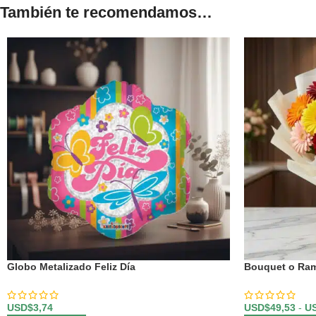
También te recomendamos…
Globo Metalizado Feliz Día
Bouquet o Rami
USD$
3,74
USD$
49,53
-
U