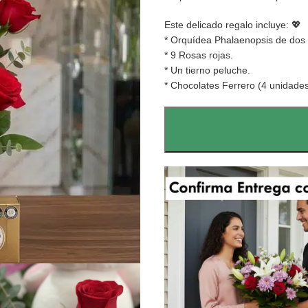
Este delicado regalo incluye: 💖
* Orquídea Phalaenopsis de dos 
* 9 Rosas rojas.
* Un tierno peluche.
* Chocolates Ferrero (4 unidades