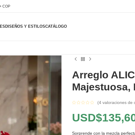
l+ COP
ES
DISEÑOS Y ESTILOS
CATÁLOGO
Arreglo ALI
Majestuosa, 
(
4
valoraciones de c
USD$
135,6
Sorprende con la mezcla perfecta