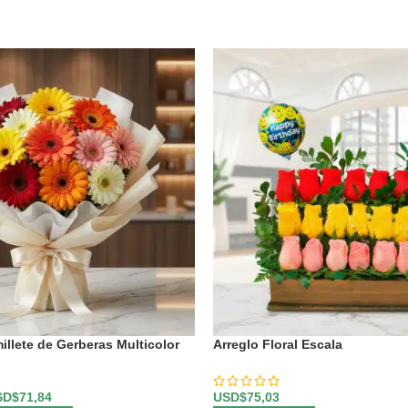
llete de Gerberas Multicolor
Arreglo Floral Escala
SD$
71,84
USD$
75,03