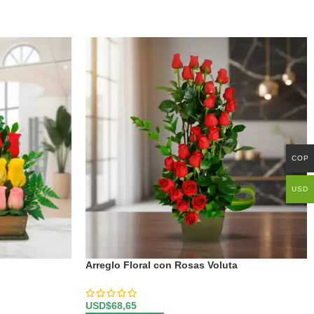
COP
USD
Arreglo Floral con Rosas Voluta
USD$
68,65