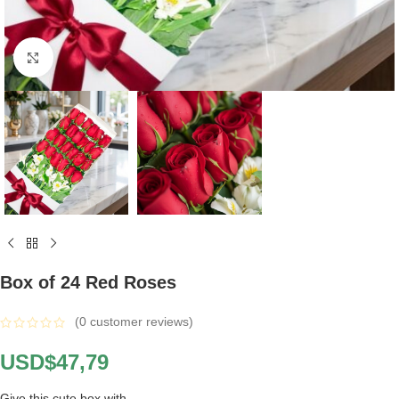
Click to enlarge
Box of 24 Red Roses
(
0
customer reviews)
USD$
47,79
Give this cute box with