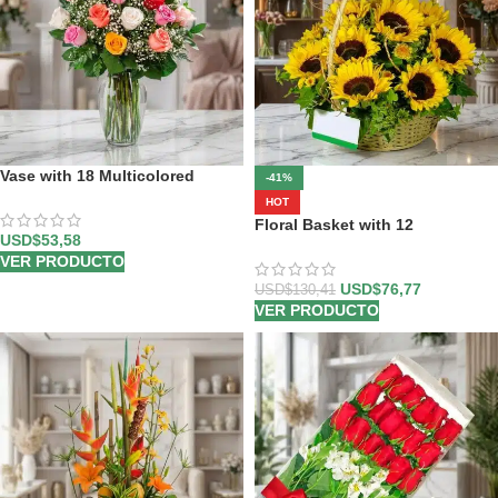
Vase with 18 Multicolored
-41%
Roses
HOT
Floral Basket with 12
USD$
53,58
Sunflowers
VER PRODUCTO
USD$
76,77
USD$
130,41
VER PRODUCTO