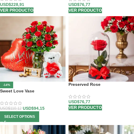
USD$
228,91
USD$
76,77
VER PRODUCTO
VER PRODUCTO
Preserved Rose
-14%
Sweet Love Vase
USD$
76,77
VER PRODUCTO
USD$
94,15
USD$
110,12
SELECT OPTIONS