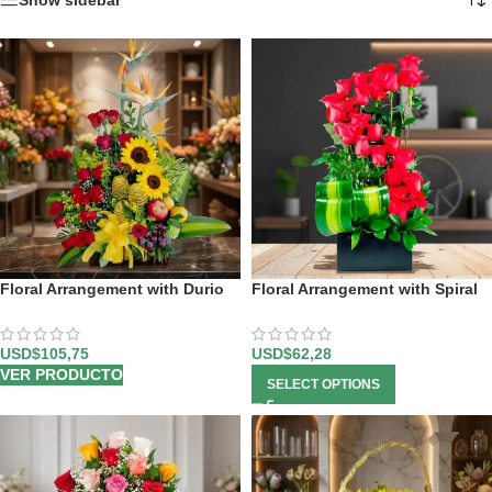
Show sidebar
Floral Arrangement with Durio
Floral Arrangement with Spiral
Fruits
Roses
USD$
105,75
USD$
62,28
VER PRODUCTO
SELECT OPTIONS