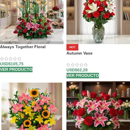
Always Together Floral
HOT
Arrangement
Autumn Vase
USD$
105,75
VER PRODUCTO
USD$
62,28
VER PRODUCTO