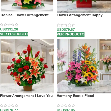
Tropical Flower Arrangement
Flower Arrangement Happy
With You
USD$
91,26
USD$
79,67
VER PRODUCTO
VER PRODUCTO
Flower Arrangement I Love You
Harmony Exotic Floral
Arrangement
USD$
76,77
USD$
97,05