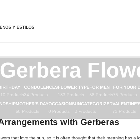
SEÑOS Y ESTILOS
Gerbera Flow
BIRTHDAY
CONDOLENCES
FLOWER TYPE
FOR MEN
FOR YOUR 
110 Products
34 Products
133 Products
58 Products
75 Products
NDSHIP
MOTHER'S DAY
OCCASIONS
UNCATEGORIZED
VALENTINE'
68 Products
0 Products
0 Products
73 Products
Arrangements with Gerberas
owers that love the sun, so it is often thought that their meaning has a l