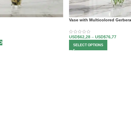
Vase with Multicolored Gerber
USD$
62,28
–
USD$
76,77
O
SELECT OPTIONS