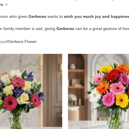
gs.
>
erson who gives
Gerberas
wants to
wish you much joy and happiness 
 or family member is sad, giving
Gerberas
can be a great gesture of love,
ype
/
Gerbera Flower