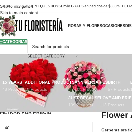
Skip to navigation
ONTACT US
FREQUENT QUESTIONS
Envío GRATIS en pedidos de $300mil+ COP
Skip to main content
ROSAS Y FLORES
OCASIONES
DI
CATEGORIAS
SELECT CATEGORY
15 YEARS
ADDITIONAL PRODUCTS
ANNIVERSARIES
BIRTH
48 Products
15 Products
108 Products
57 Products
JUST BECAUSE
LOVE AND FRIE
109 Products
113 Products
FILTRAR POR PRECIO
Flower 
Gerberas
are fl