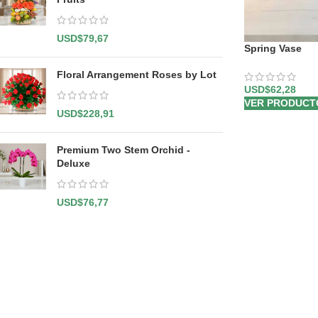
USD$
79,67
Spring Vase
Floral Arrangement Roses by Lot
USD$
62,28
VER PRODUCT
USD$
228,91
Premium Two Stem Orchid -
Deluxe
USD$
76,77