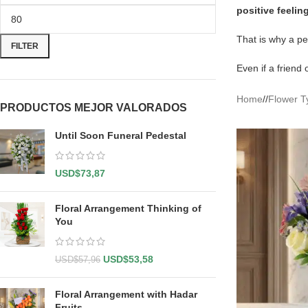
positive feelin
That is why a p
FILTER
Even if a friend
Home
/
Flower T
PRODUCTOS MEJOR VALORADOS
Until Soon Funeral Pedestal
USD$
73,87
Floral Arrangement Thinking of
You
USD$
53,58
USD$
57,96
Floral Arrangement with Hadar
Fruits