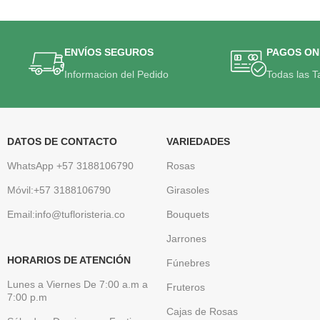
ENVÍOS SEGUROS
PAGOS ON
Informacion del Pedido
Todas las T
DATOS DE CONTACTO
VARIEDADES
WhatsApp +57 3188106790
Rosas
Móvil:+57 3188106790
Girasoles
Email:info@tufloristeria.co
Bouquets
Jarrones
HORARIOS DE ATENCIÓN
Fúnebres
Lunes a Viernes De 7:00 a.m a
Fruteros
7:00 p.m
Cajas de Rosas