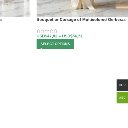
as
Bouquet or Corsage of Multicolored Gerberas
USD$
47,82
–
USD$
56,51
SELECT OPTIONS
COP
USD