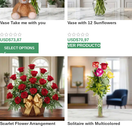
Vase Take me with you
Vase with 12 Sunflowers
USD$
73,87
USD$
70,97
VER PRODUCTO
SELECT OPTIONS
Scarlet Flower Arrangement
Solitaire with Multicolored
Roses