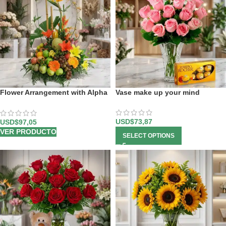
Flower Arrangement with Alpha
Vase make up your mind
Fruits
USD$
73,87
USD$
97,05
VER PRODUCTO
SELECT OPTIONS