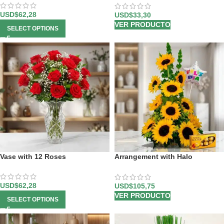
USD$
62,28
USD$
33,30
VER PRODUCTO
SELECT OPTIONS
Vase with 12 Roses
Arrangement with Halo
Sunflowers
USD$
62,28
USD$
105,75
VER PRODUCTO
SELECT OPTIONS