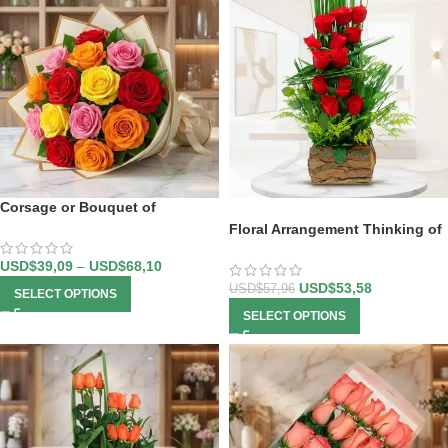
Corsage or Bouquet of
-8%
Multicolored Roses
Floral Arrangement Thinking of
You
USD$
39,09
–
USD$
68,10
USD$
53,58
USD$
57,96
SELECT OPTIONS
SELECT OPTIONS