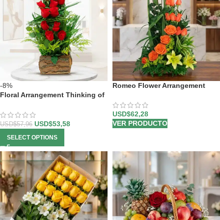
-8%
Romeo Flower Arrangement
Floral Arrangement Thinking of
You
USD$
62,28
VER PRODUCTO
USD$
53,58
USD$
57,96
SELECT OPTIONS