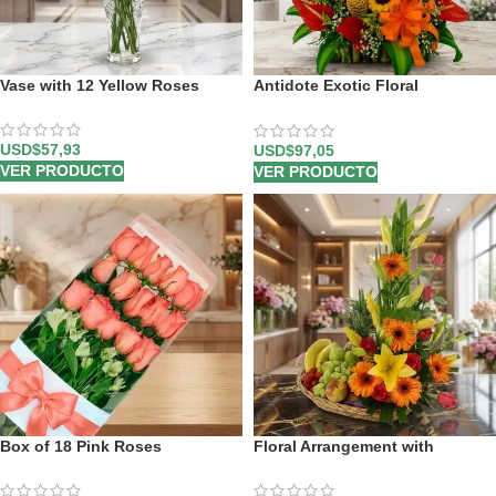
Vase with 12 Yellow Roses
Antidote Exotic Floral
Arrangement
USD$
57,93
USD$
97,05
VER PRODUCTO
VER PRODUCTO
Box of 18 Pink Roses
Floral Arrangement with
Quitana Fruits