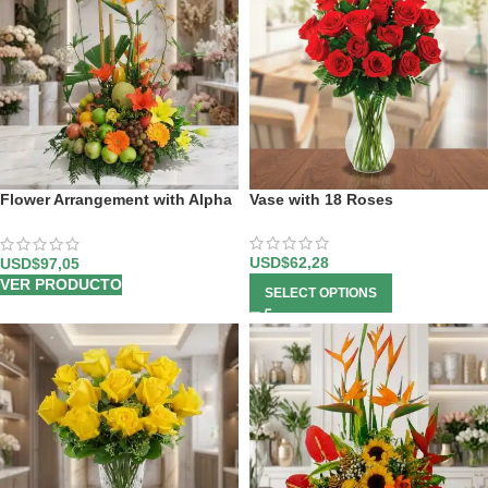
Flower Arrangement with Alpha
Vase with 18 Roses
Fruits
USD$
62,28
USD$
97,05
VER PRODUCTO
SELECT OPTIONS