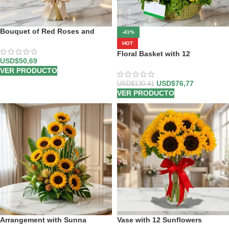
Bouquet of Red Roses and
-41%
Sunflowers
HOT
Floral Basket with 12
USD$
50,69
Sunflowers
VER PRODUCTO
USD$
76,77
USD$
130,41
VER PRODUCTO
Arrangement with Sunna
Vase with 12 Sunflowers