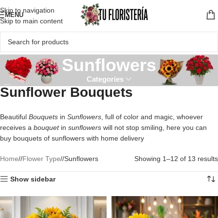
Skip to navigation
MENU
Skip to main content
Sunflowers
Categories
Sunflower Bouquets
Beautiful
Bouquets
in
Sunflowers
, full of color and magic, whoever
receives a
bouquet
in
sunflowers
will not stop smiling, here you can
buy bouquets of sunflowers with home delivery
Home
/
Flower Type
/
Sunflowers
Showing 1–12 of 13 results
Show sidebar