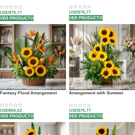
Sunflowers
USD$
76,77
USD$
76,77
VER PRODUCTO
VER PRODUCTO
Fantasy Floral Arrangement
Arrangement with Summer
Sunflowers
USD$
66,62
USD$
76,77
VER PRODUCTO
VER PRODUCTO