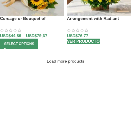
Corsage or Bouquet of
Arrangement with Radiant
Sunflowers
Sunflowers
USD$
44,89
–
USD$
79,67
USD$
76,77
VER PRODUCTO
SELECT OPTIONS
Load more products