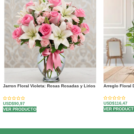
Jarron Floral Violeta: Rosas Rosadas y Lirios
Arreglo Floral
Frescos en Cristal ✨
USD$
116,47
USD$
90,97
VER PRODUC
VER PRODUCTO