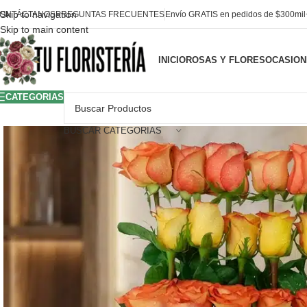
Skip to navigation
ONTÁCTANOS
PREGUNTAS FRECUENTES
Envío GRATIS en pedidos de $300mi
Skip to main content
INICIO
ROSAS Y FLORES
OCASION
CATEGORIAS
BUSCAR CATEGORIAS