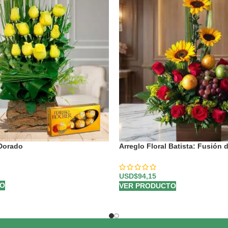
 Dorado
Arreglo Floral Batista: Fusión 
Girasoles y Frutas Frescas 🌿
USD$
94,15
TO
VER PRODUCTO