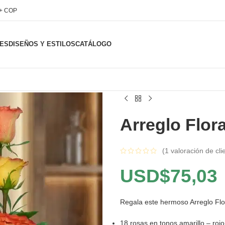
l+ COP
ES
DISEÑOS Y ESTILOS
CATÁLOGO
Arreglo Flor
(
1
valoración de cli
USD$
75,03
Regala este hermoso Arreglo Flo
18 rosas en tonos amarillo – rojo