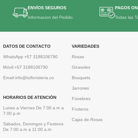
ENVÍOS SEGUROS
PAGOS ON
Informacion del Pedido
Todas las T
DATOS DE CONTACTO
VARIEDADES
WhatsApp +57 3188106790
Rosas
Móvil:+57 3188106790
Girasoles
Email:info@tufloristeria.co
Bouquets
Jarrones
HORARIOS DE ATENCIÓN
Fúnebres
Lunes a Viernes De 7:00 a.m a
Fruteros
7:00 p.m
Cajas de Rosas
Sábados, Domingos y Festivos
De 7:00 a.m a 11:00 a.m