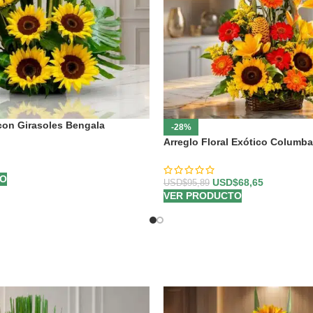
 con Girasoles Bengala
-28%
Arreglo Floral Exótico Columba
TO
USD$
68,65
USD$
95,89
VER PRODUCTO