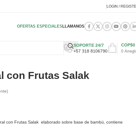
LOGIN / REGIST
OFERTAS ESPECIALES
LLAMANOS
COP$
0
SOPORTE 24/7
+57 318 8106790
0
Arregl
al con Frutas Salak
ente)
ral con Frutas Salak elaborado sobre base de bambú, contiene