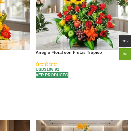
COP
Arreglo Floral con Frutas Trópico
USD
USD$
106,91
VER PRODUCTO