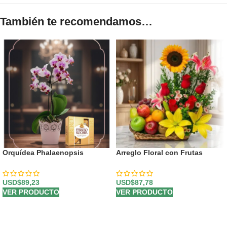
También te recomendamos…
Orquídea Phalaenopsis
Arreglo Floral con Frutas
Antonella: Elegancia y Dulzura
Capella
en un Regalo Perfecto 🌿
USD$
89,23
USD$
87,78
VER PRODUCTO
VER PRODUCTO