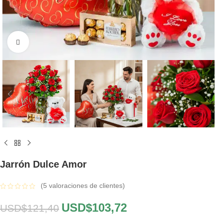
Click to enlarge
Jarrón Dulce Amor
(
5
valoraciones de clientes)
USD$
103,72
USD$
121,40