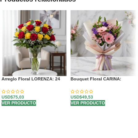
Arreglo Floral LORENZA: 24
Bouquet Floral CARINA:
Rosas Rojas y Amarillas Llenas
Ternura en Gerberas y
de Vida ⚜️
Astromelias Rosadas 💖
USD$
75,03
USD$
49,53
VER PRODUCTO
VER PRODUCTO