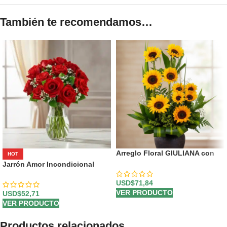
También te recomendamos…
Arreglo Floral GIULIANA con
HOT
Girasoles Radiantes 🌻
Jarrón Amor Incondicional
USD$
71,84
VER PRODUCTO
USD$
52,71
VER PRODUCTO
Productos relacionados