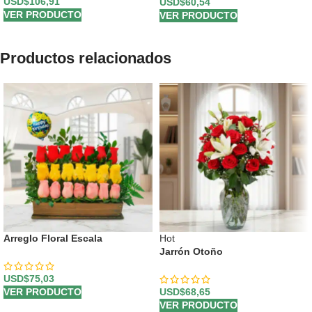
USD$
106,91
USD$
60,54
VER PRODUCTO
VER PRODUCTO
Productos relacionados
Arreglo Floral Escala
Hot
Jarrón Otoño
USD$
75,03
VER PRODUCTO
USD$
68,65
VER PRODUCTO