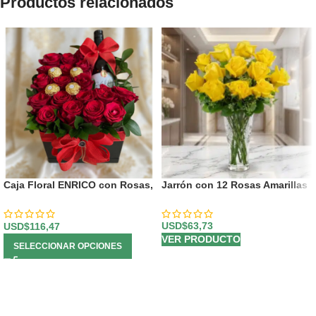
Productos relacionados
Caja Floral ENRICO con Rosas,
Jarrón con 12 Rosas Amarillas
Vino y Chocolates 🍷
USD$
63,73
USD$
116,47
VER PRODUCTO
SELECCIONAR OPCIONES