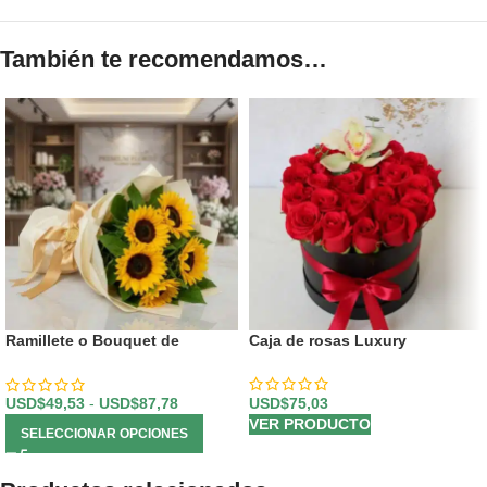
También te recomendamos…
Ramillete o Bouquet de
Caja de rosas Luxury
Girasoles
USD$
75,03
USD$
49,53
-
USD$
87,78
VER PRODUCTO
SELECCIONAR OPCIONES