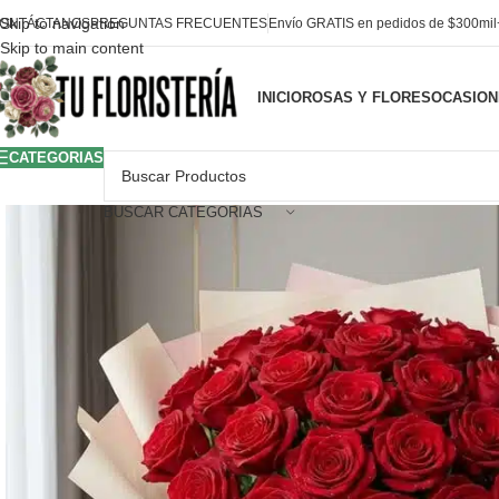
Skip to navigation
ONTÁCTANOS
PREGUNTAS FRECUENTES
Envío GRATIS en pedidos de $300mi
Skip to main content
INICIO
ROSAS Y FLORES
OCASION
CATEGORIAS
BUSCAR CATEGORIAS