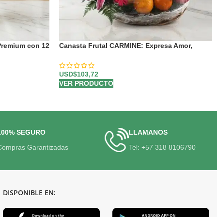
Premium con 12
Canasta Frutal CARMINE: Expresa Amor,
Gratitud y Deseos de Bienestar 💐
USD$
103,72
VER PRODUCTO
100% SEGURO
LLAMANOS
Compras Garantizadas
Tel: +57 318 8106790
DISPONIBLE EN: