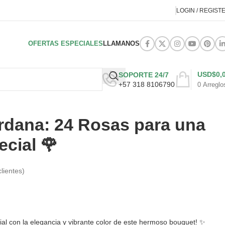
LOGIN / REGIST
OFERTAS ESPECIALES
LLAMANOS
USD$
0,
SOPORTE 24/7
+57 318 8106790
0
Arreglo
rdana: 24 Rosas para una
cial 🌹
lientes)
al con la elegancia y vibrante color de este hermoso bouquet! ✨