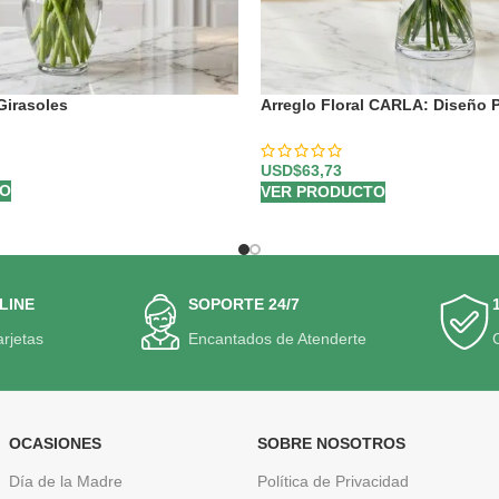
Girasoles
Arreglo Floral CARLA: Diseño 
Rosas de Tallo Largo 🌹
USD$
63,73
TO
VER PRODUCTO
LINE
SOPORTE 24/7
arjetas
Encantados de Atenderte
OCASIONES
SOBRE NOSOTROS
Día de la Madre
Política de Privacidad