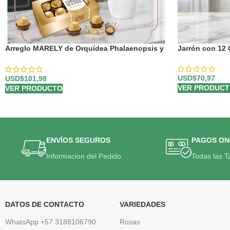
Arreglo MARELY de Orquídea Phalaenopsis y
Jarrón con 12 
Chocolates para Regalar 🤍
USD$
70,97
USD$
101,98
VER PRODUC
VER PRODUCTO
ENVÍOS SEGUROS
PAGOS ON
Informacion del Pedido
Todas las T
DATOS DE CONTACTO
VARIEDADES
WhatsApp +57 3188106790
Rosas