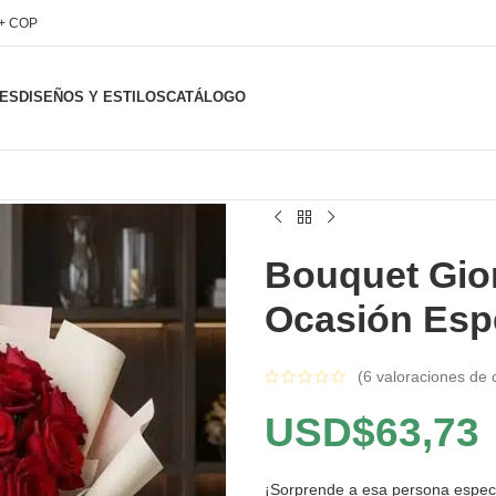
l+ COP
ES
DISEÑOS Y ESTILOS
CATÁLOGO
Bouquet Gio
Ocasión Espe
(
6
valoraciones de c
USD$
63,73
¡Sorprende a esa persona especi