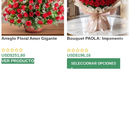
Arreglo Floral Amor Gigante
Bouquet PAOLA: Imponente
Arreglo con 72 Espectaculares
Rosas 🌹
USD$
251,80
USD$
196,16
VER PRODUCTO
SELECCIONAR OPCIONES