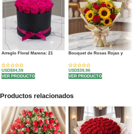
Arreglo Floral Marena: 21
Bouquet de Rosas Rojas y
Rosas Fucsia Vibrantes y
Girasoles
Frescas ⚜️
USD$
84,59
USD$
39,96
VER PRODUCTO
VER PRODUCTO
Productos relacionados