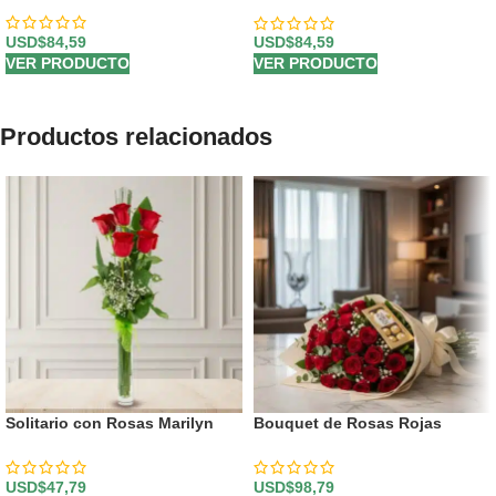
USD$
84,59
USD$
84,59
VER PRODUCTO
VER PRODUCTO
Productos relacionados
Solitario con Rosas Marilyn
Bouquet de Rosas Rojas
USD$
47,79
USD$
98,79