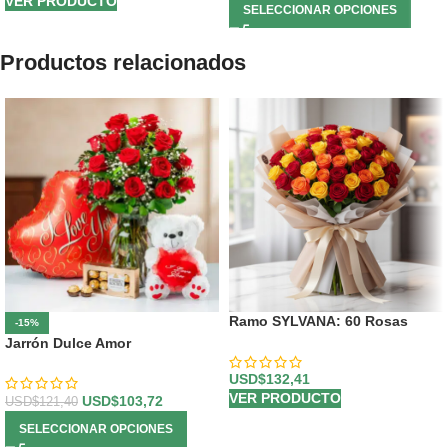
VER PRODUCTO
SELECCIONAR OPCIONES
Productos relacionados
Ramo SYLVANA: 60 Rosas
-15%
Vibrantes en Tonos de Fuego
Jarrón Dulce Amor
🌹
USD$
132,41
VER PRODUCTO
USD$
103,72
USD$
121,40
SELECCIONAR OPCIONES