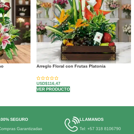
no
Arreglo Floral con Frutas Platonia
USD$
116,47
VER PRODUCTO
100% SEGURO
LLAMANOS
Compras Garantizadas
Tel: +57 318 8106790