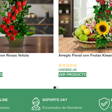
 con Rosas Voluta
Arreglo Floral con Frutas Kiwa
USD$
92,42
TO
VER PRODUCTO
LINE
SOPORTE 24/7
arjetas
Encantados de Atenderte