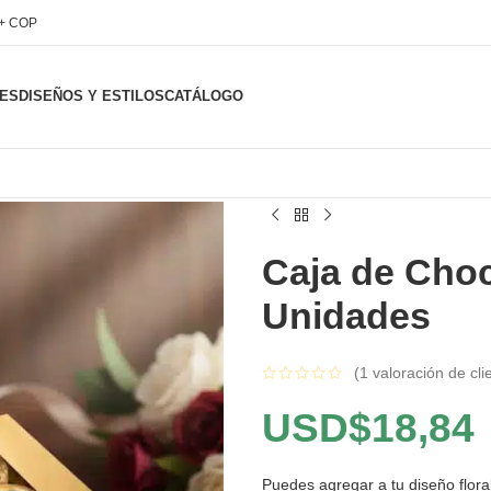
l+ COP
ES
DISEÑOS Y ESTILOS
CATÁLOGO
Caja de Choc
Unidades
(
1
valoración de cli
USD$
18,84
Puedes agregar a tu diseño floral