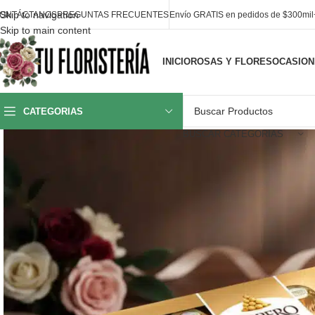
Skip to navigation
ONTÁCTANOS
PREGUNTAS FRECUENTES
Envío GRATIS en pedidos de $300mi
Skip to main content
INICIO
ROSAS Y FLORES
OCASION
CATEGORIAS
BUSCAR CATEGORIAS