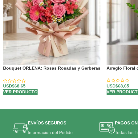
Bouquet ORLENA: Rosas Rosadas y Gerberas
Arreglo Floral
en un Diseño Primaveral 🌸
USD$
68,65
USD$
68,65
VER PRODUC
VER PRODUCTO
ENVÍOS SEGUROS
PAGOS ON
Informacion del Pedido
Todas las T