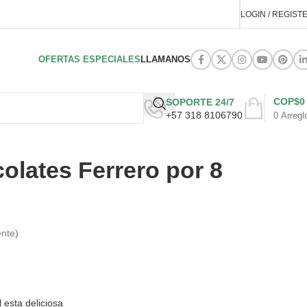
LOGIN / REGIST
OFERTAS ESPECIALES
LLAMANOS
COP$
0
SOPORTE 24/7
+57 318 8106790
0
Arregl
olates Ferrero por 8
ente)
 esta deliciosa