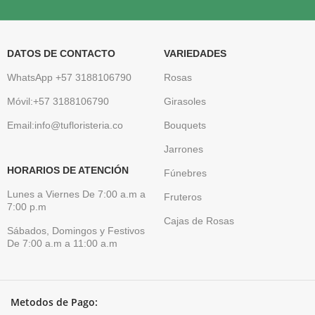
DATOS DE CONTACTO
VARIEDADES
WhatsApp +57 3188106790
Rosas
Móvil:+57 3188106790
Girasoles
Email:info@tufloristeria.co
Bouquets
Jarrones
HORARIOS DE ATENCIÓN
Fúnebres
Lunes a Viernes De 7:00 a.m a
Fruteros
7:00 p.m
Cajas de Rosas
Sábados, Domingos y Festivos
De 7:00 a.m a 11:00 a.m
Metodos de Pago: