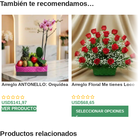
También te recomendamos…
Arreglo ANTONELLO: Orquídea
Arreglo Floral Me tienes Loco
Phalaenopsis y Frutas
Selectas 🌿
USD$
68,65
USD$
141,97
VER PRODUCTO
SELECCIONAR OPCIONES
Productos relacionados