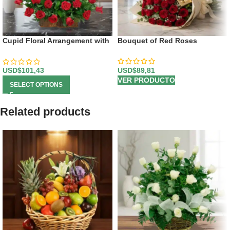
Cupid Floral Arrangement with
Bouquet of Red Roses
Roses
USD$
89,81
USD$
101,43
VER PRODUCTO
SELECT OPTIONS
Related products