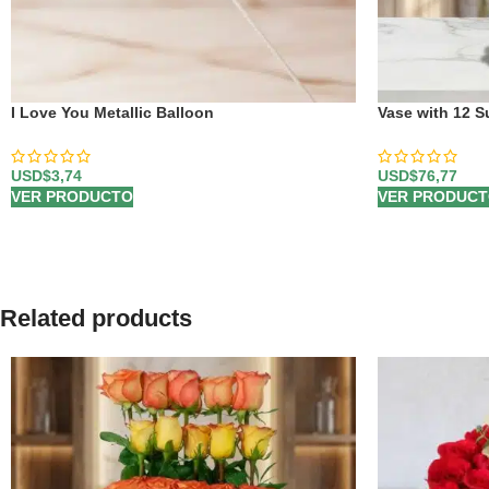
I Love You Metallic Balloon
Vase with 12 S
USD$
3,74
USD$
76,77
VER PRODUCTO
VER PRODUC
Related products