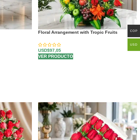
COP
Floral Arrangement with Tropic Fruits
USD
USD$
97,05
VER PRODUCTO