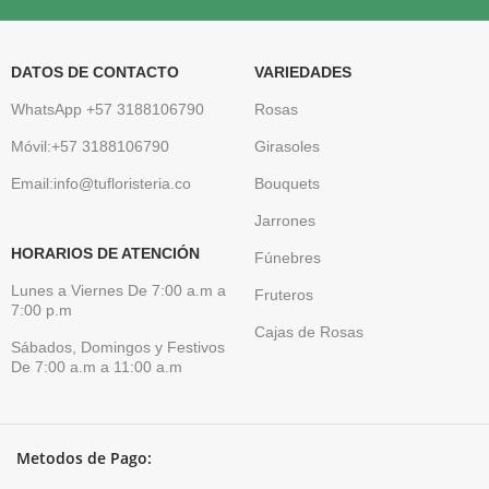
DATOS DE CONTACTO
VARIEDADES
WhatsApp +57 3188106790
Rosas
Móvil:+57 3188106790
Girasoles
Email:info@tufloristeria.co
Bouquets
Jarrones
HORARIOS DE ATENCIÓN
Fúnebres
Lunes a Viernes De 7:00 a.m a
Fruteros
7:00 p.m
Cajas de Rosas
Sábados, Domingos y Festivos
De 7:00 a.m a 11:00 a.m
Metodos de Pago: