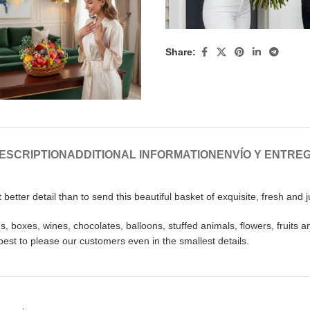
Share:
ESCRIPTION
ADDITIONAL INFORMATION
ENVÍO Y ENTRE
etter detail than to send this beautiful basket of exquisite, fresh and jui
 boxes, wines, chocolates, balloons, stuffed animals, flowers, fruits a
best to please our customers even in the smallest details.