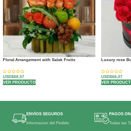
Floral Arrangement with Salak Fruits
Luxury rose B
USD$
68,07
USD$
68,07
VER PRODUCTO
VER PRODUC
ENVÍOS SEGUROS
PAGOS ON
Informacion del Pedido
Todas las T