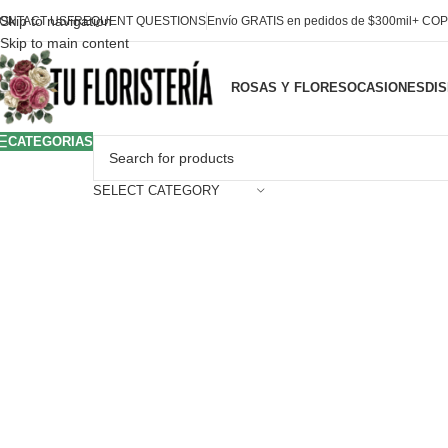
Skip to navigation
ONTACT US
FREQUENT QUESTIONS
Envío GRATIS en pedidos de $300mil+ COP
Skip to main content
ROSAS Y FLORES
OCASIONES
DI
CATEGORIAS
SELECT CATEGORY