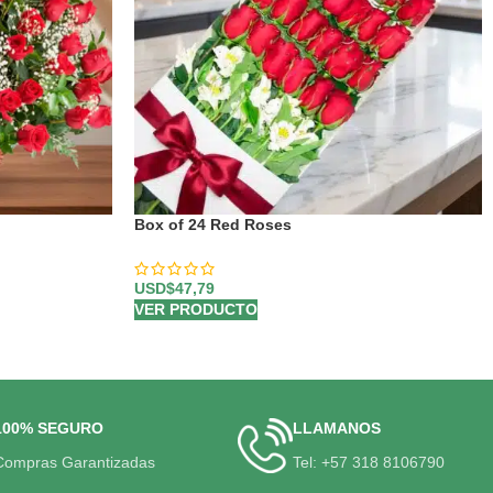
Box of 24 Red Roses
USD$
47,79
VER PRODUCTO
100% SEGURO
LLAMANOS
Compras Garantizadas
Tel: +57 318 8106790