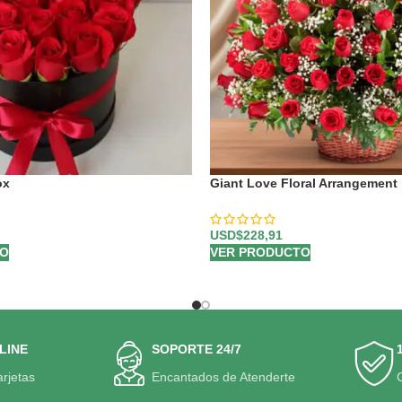
ox
Giant Love Floral Arrangement
USD$
228,91
TO
VER PRODUCTO
LINE
SOPORTE 24/7
arjetas
Encantados de Atenderte