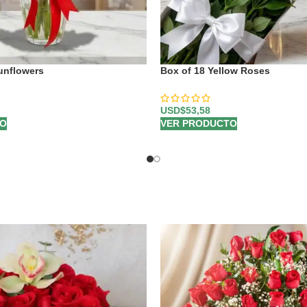
unflowers
Box of 18 Yellow Roses
USD$
53,58
TO
VER PRODUCTO