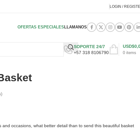
LOGIN / REGIST
OFERTAS ESPECIALES
LLAMANOS
USD$
0,
SOPORTE 24/7
+57 318 8106790
0
items
Basket
s)
mes and occasions, what better detail than to send this beautiful basket