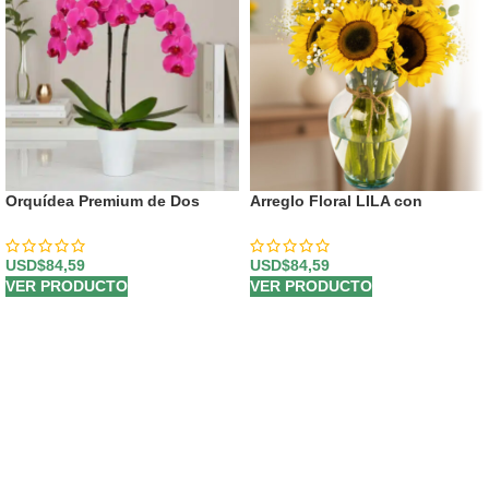
Orquídea Premium de Dos
Arreglo Floral LILA con
Tallos – Deluxe
Girasoles: Un Regalo Radiante
de Amor y Gratitud 🌻
USD$
84,59
USD$
84,59
VER PRODUCTO
VER PRODUCTO