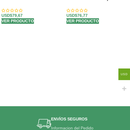
Santuario para el Homenaje a
Legado de Sebastian» 🌿
PAREDES 🕊️
USD$
79,67
USD$
76,77
VER PRODUCTO
VER PRODUCTO
USD
ENVÍOS SEGUROS
Informacion del Pedido