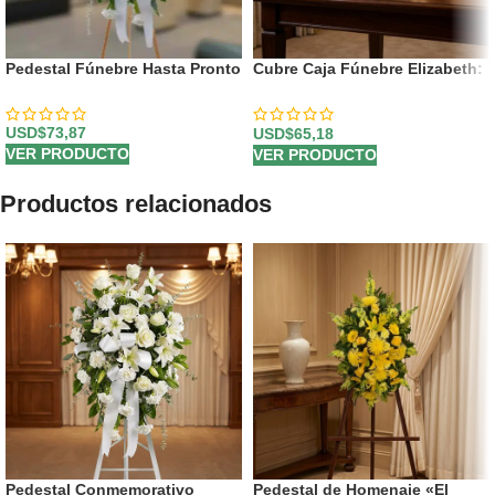
Pedestal Fúnebre Hasta Pronto
Cubre Caja Fúnebre Elizabeth:
Un Homenaje Floral de
Respeto 🕊️
USD$
73,87
USD$
65,18
VER PRODUCTO
VER PRODUCTO
Productos relacionados
Pedestal Conmemorativo
Pedestal de Homenaje «El