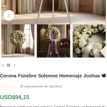
Click to enlarge
Corona Fúnebre Solemne Homenaje Joshua 🕊️
(
8
valoraciones de clientes)
USD$
94,15
Expresa tu sentir con esta solemne Corona Fúnebre, un homenaje de