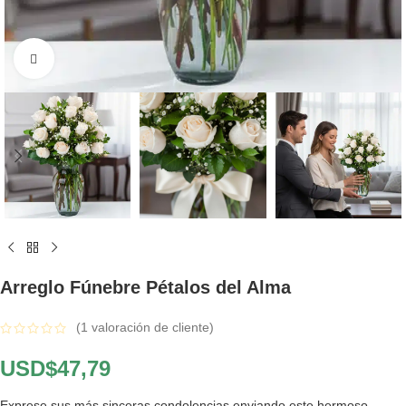
Click to enlarge
Arreglo Fúnebre Pétalos del Alma
(
1
valoración de cliente)
USD$
47,79
Exprese sus más sinceras condolencias enviando este hermoso