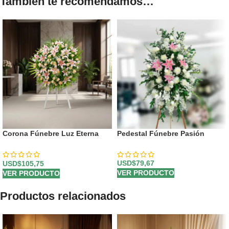
También te recomendamos…
Corona Fúnebre Luz Eterna
Pedestal Fúnebre Pasión
con Nombre Ethan 🕊️
USD$
79,67
USD$
105,75
VER PRODUCTO
VER PRODUCTO
Productos relacionados