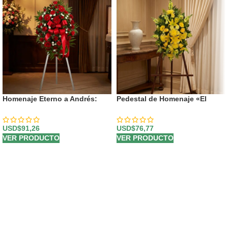
Homenaje Eterno a Andrés:
Pedestal de Homenaje «El
Pedestal Fúnebre
Legado de Sebastian» 🌿
Personalizado 🕊️
USD$
91,26
USD$
76,77
VER PRODUCTO
VER PRODUCTO