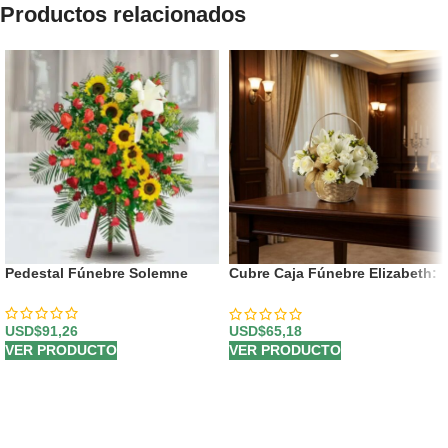
Productos relacionados
Pedestal Fúnebre Solemne
Cubre Caja Fúnebre Elizabeth:
Un Homenaje Floral de
Respeto 🕊️
USD$
91,26
USD$
65,18
VER PRODUCTO
VER PRODUCTO