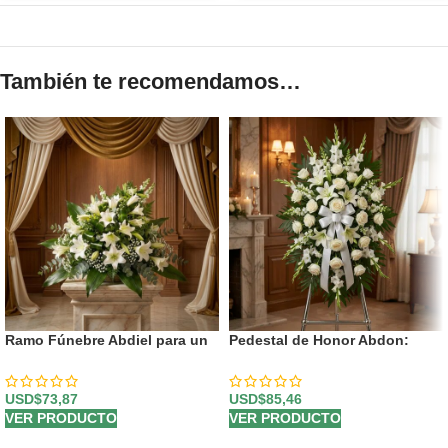
También te recomendamos…
Ramo Fúnebre Abdiel para un
Pedestal de Honor Abdon:
Adiós Respetuoso 🕊️
Tributo Eterno Personalizado
⚜️
USD$
73,87
USD$
85,46
VER PRODUCTO
VER PRODUCTO