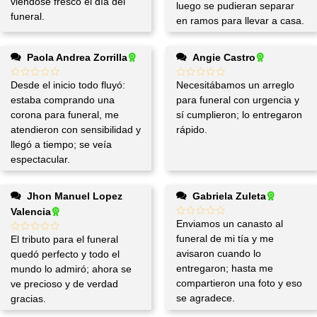
viéndose fresco el día del
luego se pudieran separar
funeral.
en ramos para llevar a casa.
Paola Andrea Zorrilla
Angie Castro
Desde el inicio todo fluyó:
Necesitábamos un arreglo
estaba comprando una
para funeral con urgencia y
corona para funeral, me
sí cumplieron; lo entregaron
atendieron con sensibilidad y
rápido.
llegó a tiempo; se veía
espectacular.
Jhon Manuel Lopez
Gabriela Zuleta
Valencia
Enviamos un canasto al
funeral de mi tía y me
El tributo para el funeral
avisaron cuando lo
quedó perfecto y todo el
entregaron; hasta me
mundo lo admiró; ahora se
compartieron una foto y eso
ve precioso y de verdad
se agradece.
gracias.