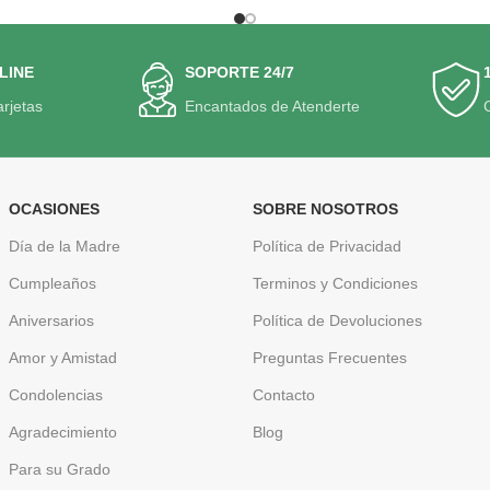
LINE
SOPORTE 24/7
arjetas
Encantados de Atenderte
OCASIONES
SOBRE NOSOTROS
Día de la Madre
Política de Privacidad
Cumpleaños
Terminos y Condiciones
Aniversarios
Política de Devoluciones
Amor y Amistad
Preguntas Frecuentes
Condolencias
Contacto
Agradecimiento
Blog
Para su Grado