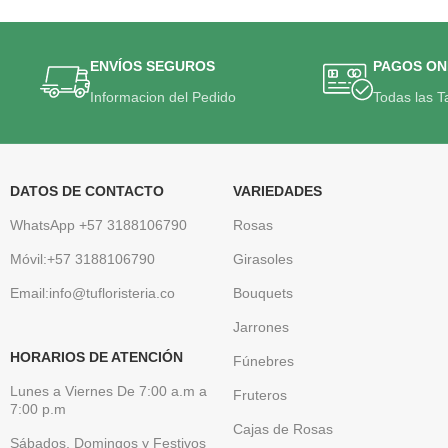
ENVÍOS SEGUROS
PAGOS ON
Informacion del Pedido
Todas las T
DATOS DE CONTACTO
VARIEDADES
WhatsApp +57 3188106790
Rosas
Móvil:+57 3188106790
Girasoles
Email:info@tufloristeria.co
Bouquets
Jarrones
HORARIOS DE ATENCIÓN
Fúnebres
Lunes a Viernes De 7:00 a.m a
Fruteros
7:00 p.m
Cajas de Rosas
Sábados, Domingos y Festivos