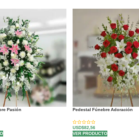
bre Pasión
Pedestal Fúnebre Adoración
USD$
82,56
TO
VER PRODUCTO