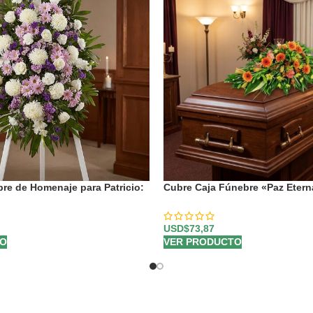
re de Homenaje para Patricio:
Cubre Caja Fúnebre «Paz Eterna
olemne 🕊️
Último Adiós a Jair 🕊️
USD$
73,87
TO
VER PRODUCTO