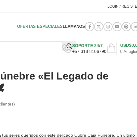
LOGIN / REGIST
OFERTAS ESPECIALES
LLAMANOS
USD$
0,
SOPORTE 24/7
+57 318 8106790
0
Arreglo
Fúnebre «El Legado de
️
lientes)
tus seres queridos con este delicado Cubre Caja Fúnebre. Un último