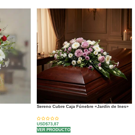
Sereno Cubre Caja Fúnebre «Jardín de Ines»
🕊️
USD$
73,87
VER PRODUCTO