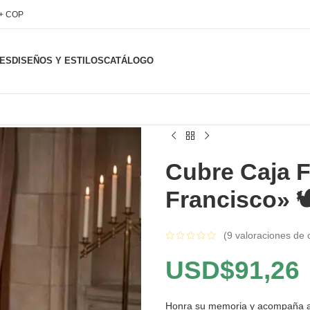
l+ COP
ES
DISEÑOS Y ESTILOS
CATÁLOGO
Cubre Caja 
Francisco» 🕊
(
9
valoraciones de c
USD$
91,26
Honra su memoria y acompaña a 