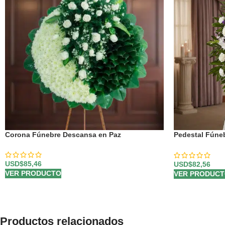
Corona Fúnebre Descansa en Paz
Pedestal Fúneb
Un Recuerdo S
USD$
85,46
USD$
82,56
VER PRODUCTO
VER PRODUC
Productos relacionados