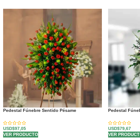
Pedestal Fúnebre Sentido Pésame
Pedestal Fúne
USD$
97,05
USD$
79,67
VER PRODUCTO
VER PRODUC