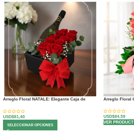
Arreglo Floral NATALE: Elegante Caja de
Arreglo Floral
Rosas y Vino 🍷
USD$
84,59
USD$
81,40
VER PRODUC
SELECCIONAR OPCIONES