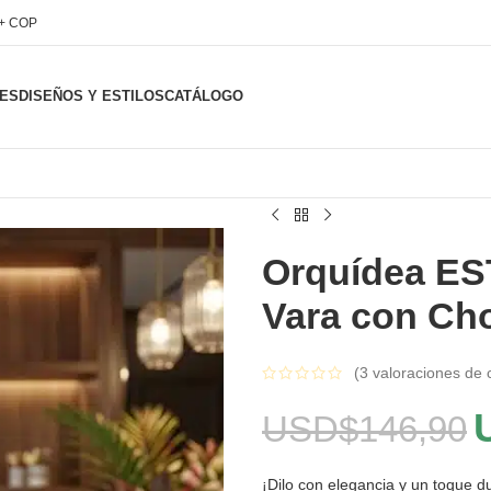
l+ COP
ES
DISEÑOS Y ESTILOS
CATÁLOGO
Orquídea ES
Vara con Ch
(
3
valoraciones de c
USD$
146,90
¡Dilo con elegancia y un toque 