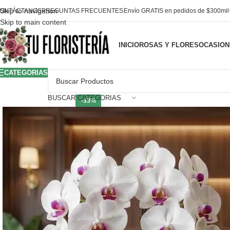
Skip to navigation
ONTÁCTANOS
PREGUNTAS FRECUENTES
Envío GRATIS en pedidos de $300mi
Skip to main content
INICIO
ROSAS Y FLORES
OCASION
CATEGORIAS
BUSCAR CATEGORIAS
-33%