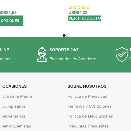
SD$
84,59
USD$
4,32
VER PRODUCTO
 OPCIONES
LINE
SOPORTE 24/7
arjetas
Encantados de Atenderte
OCASIONES
SOBRE NOSOTROS
Día de la Madre
Política de Privacidad
Cumpleaños
Terminos y Condiciones
Aniversarios
Política de Devoluciones
Amor y Amistad
Preguntas Frecuentes