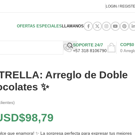
LOGIN / REGIST
OFERTAS ESPECIALES
LLAMANOS
COP$
0
SOPORTE 24/7
+57 318 8106790
0
Arregl
TRELLA: Arreglo de Doble
ocolates ✨
lientes)
USD$
98,79
dulce que enamora! ✨ La sorpresa perfecta para expresar tus mejores