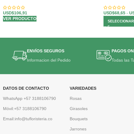
USD$
106,91
USD$
68,65
-
U
VER PRODUCTO
SELECCIONAR
ENVÍOS SEGUROS
PAGOS ON
Informacion del Pedido
Todas las T
DATOS DE CONTACTO
VARIEDADES
WhatsApp +57 3188106790
Rosas
Móvil:+57 3188106790
Girasoles
Email:info@tufloristeria.co
Bouquets
Jarrones