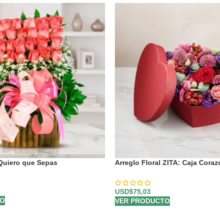
 Quiero que Sepas
Arreglo Floral ZITA: Caja Cora
y Flores Mixtas 💝
USD$
75,03
TO
VER PRODUCTO