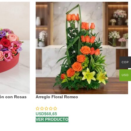
COP
USD
zón con Rosas
Arreglo Floral Romeo
USD$
68,65
VER PRODUCTO